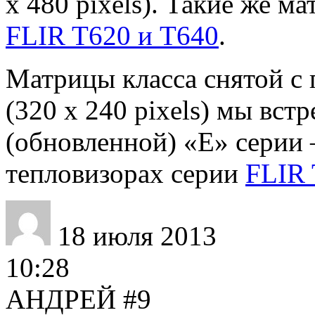
x 480 pixels). Такие же м
FLIR T620 и T640
.
Матрицы класса снятой с
(320 x 240 pixels) мы вст
(обновленной) «E» сери
тепловизорах серии
FLIR 
18 июля 2013
10:28
АНДРЕЙ
#9